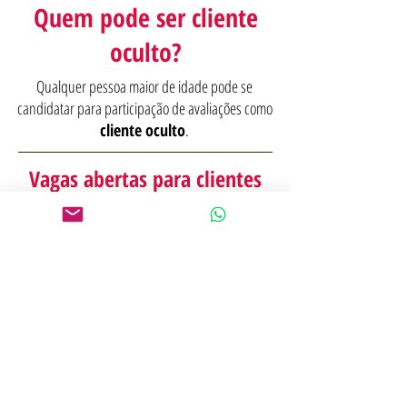
Quem pode ser cliente
oculto?
Qualquer pessoa maior de idade pode se
candidatar para participação de avaliações como
cliente oculto
.
Vagas abertas para clientes
ocultos em João Pessoa (PB)
Estamos buscando clientes ocultos para
participação em projetos continuados em João
Pessoa (PB).
QUERO SER CLIENTE OCULTO
Já é cadastrado em nossa plataforma?
LOGIN DE CLIENTE OCULTO