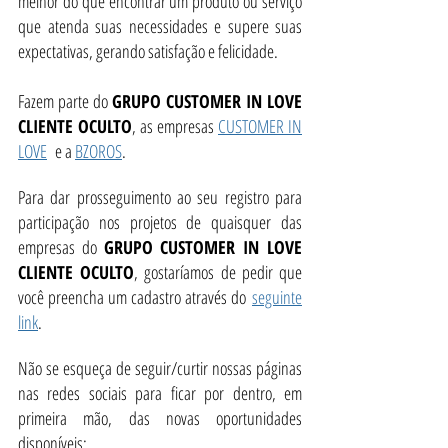
melhor do que encontrar um produto ou serviço
que atenda suas necessidades e supere suas
expectativas, gerando satisfação e felicidade.
Fazem parte do
GRUPO CUSTOMER IN LOVE
CLIENTE OCULTO
, as empresas
CUSTOMER IN
LOVE
e a
BZOROS
.
Para dar prosseguimento ao seu registro para
participação nos projetos de quaisquer das
empresas do
GRUPO CUSTOMER IN LOVE
CLIENTE OCULTO
, gostaríamos de pedir que
você preencha um cadastro através do
seguinte
link
.
Não se esqueça de seguir/curtir nossas páginas
nas redes sociais para ficar por dentro, em
primeira mão, das novas oportunidades
disponíveis: