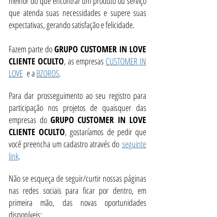
melhor do que encontrar um produto ou serviço
que atenda suas necessidades e supere suas
expectativas, gerando satisfação e felicidade.
Fazem parte do
GRUPO CUSTOMER IN LOVE
CLIENTE OCULTO
, as empresas
CUSTOMER IN
LOVE
e a
BZOROS
.
Para dar prosseguimento ao seu registro para
participação nos projetos de quaisquer das
empresas do
GRUPO CUSTOMER IN LOVE
CLIENTE OCULTO
, gostaríamos de pedir que
você preencha um cadastro através do
seguinte
link
.
Não se esqueça de seguir/curtir nossas páginas
nas redes sociais para ficar por dentro, em
primeira mão, das novas oportunidades
disponíveis: