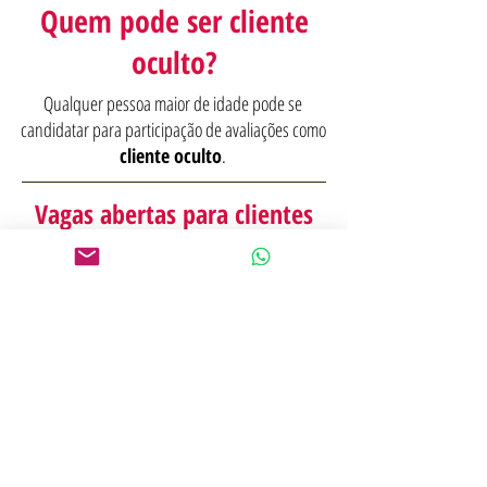
Quem pode ser cliente
oculto?
Qualquer pessoa maior de idade pode se
candidatar para participação de avaliações como
cliente oculto
.
Vagas abertas para clientes
ocultos em Boa Vista (RR)
Estamos buscando clientes ocultos para
participação em projetos continuados em Boa
Vista (RR).
QUERO SER CLIENTE OCULTO
Já é cadastrado em nossa plataforma?
LOGIN DE CLIENTE OCULTO