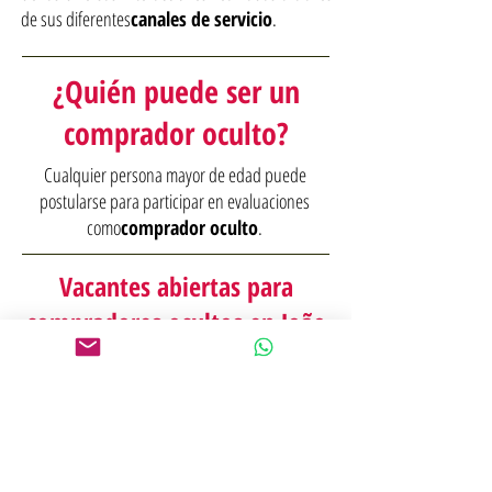
de sus diferentes
canales de servicio
.
¿Quién puede ser un
comprador oculto?
Cualquier persona mayor de edad puede
postularse para participar en evaluaciones
como
comprador oculto
.
Vacantes abiertas para
compradores ocultos en João
Pessoa (PB)
Estamos buscando clientes ocultos para
participar en proyectos en curso en João Pessoa
(PB).
QUIERO SER CLIENTE OCULTO