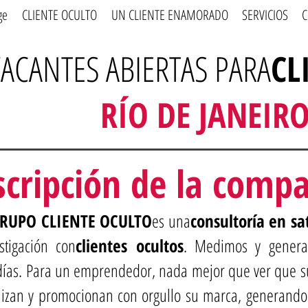
ge
CLIENTE OCULTO
UN CLIENTE ENAMORADO
SERVICIOS
C
ACANTES ABIERTAS PARA
CL
RÍO DE JANEIRO 
cripción de la comp
RUPO CLIENTE OCULTO
es una
consultoría en sat
stigación con
clientes ocultos
. Medimos y genera
s días. Para un emprendedor, nada mejor que ver que 
delizan y promocionan con orgullo su marca, generando