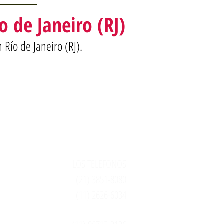
o de Janeiro (RJ)
 Río de Janeiro (RJ).
LOS TELEFONOS
10
(21) 3851-8080
(11) 2626-6034