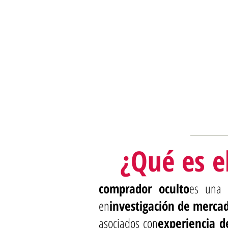
¿Qué es e
comprador oculto
es una 
en
investigación de merca
asociados con
experiencia de