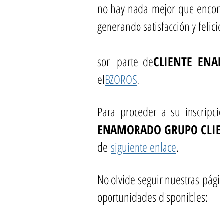
no hay nada mejor que encontr
generando satisfacción y felic
son parte de
CLIENTE EN
el
BZOROS
.
Para proceder a su inscripc
ENAMORADO GRUPO CLIE
de
siguiente enlace
.
No olvide seguir nuestras pági
oportunidades disponibles: