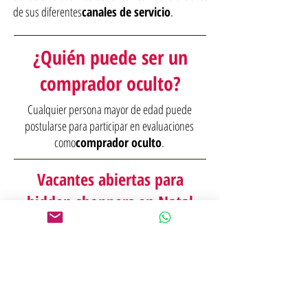
de sus diferentes
canales de servicio
.
¿Quién puede ser un
comprador oculto?
Cualquier persona mayor de edad puede
postularse para participar en evaluaciones
como
comprador oculto
.
Vacantes abiertas para
hidden shoppers en Natal
(RN)
Estamos buscando clientes ocultos para
participar en proyectos en curso en Natal (RN).
QUIERO SER CLIENTE OCULTO