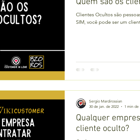
Quem são os clie
Clientes Ocultos são pesso
SIM, você pode ser um clien
Sergio Mardirossian
30 de jan. de 2022
1 min de 
Qualquer empres
cliente oculto?