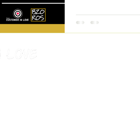
PRIME DESIGN OFFICES
Estrada Coronel Pedro Corrêa, 740 - 1
Barra da Tijuca - Rio de Janeiro/RJ
CEP 22775-090
EDIFÍCIO JÚLIO DE LIMA
Avenida Rio Branco, 31, 19° ANDAR
Centro - Rio de Janeiro/RJ
CEP 20090-002
PAULISTA PARQUE