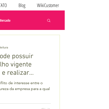
TATO
Blog
WikiCustomer
 Mercado
leitura
pode possuir
lho vigente
e realizar
lito de interesse entre o
tureza da empresa para a qual