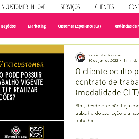
A CUSTOMER IN LOVE
SERVIÇOS
CLIENTES
CON
 Negócios
Marketing
Customer Experience (CX)
Tendências de
Sergio Mardirossian
30 de jan. de 2022
1 min de 
O cliente oculto 
contrato de traba
(modalidade CLT) 
avaliações?
Sim, desde que não haja conf
trabalho de avaliação e a na
trabalha.