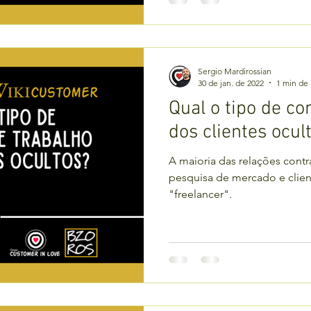
Sergio Mardirossian
30 de jan. de 2022
1 min de 
Qual o tipo de co
dos clientes ocul
A maioria das relações contr
pesquisa de mercado e clie
"freelancer".