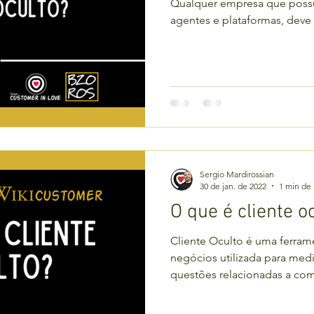
Qualquer empresa que possua
agentes e plataformas, deve c
Sergio Mardirossian
30 de jan. de 2022
1 min de 
O que é cliente o
Cliente Oculto é uma ferram
negócios utilizada para medi
questões relacionadas a com