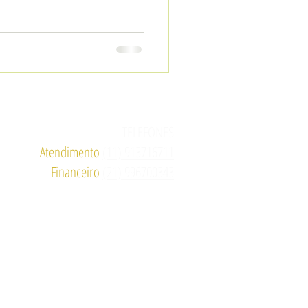
0° ANDAR
TELEFONES
Atendimento
(11) 913716711
Financeiro
(21) 996700343