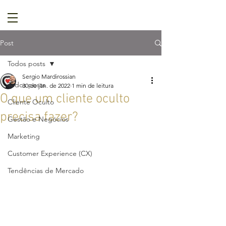
Post
Todos posts
Sergio Mardirossian
Todos posts
30 de jan. de 2022
1 min de leitura
O que um cliente oculto
Cliente Oculto
precisa fazer?
Gestão e Negócios
Marketing
Customer Experience (CX)
Tendências de Mercado