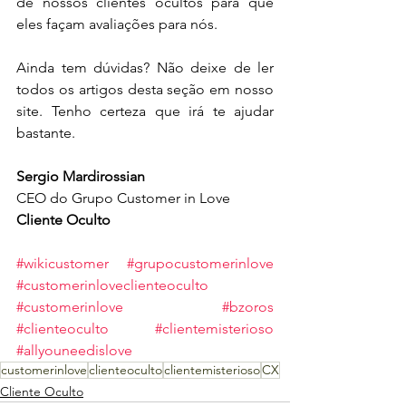
de nossos clientes ocultos para que 
eles façam avaliações para nós. 
Ainda tem dúvidas? Não deixe de ler 
todos os artigos desta seção em nosso 
site. Tenho certeza que irá te ajudar 
bastante.
Sergio Mardirossian
CEO do Grupo Customer in Love 
Cliente Oculto
#wikicustomer
#grupocustomerinlove
#customerinloveclienteoculto
#customerinlove
#bzoros
#clienteoculto
#clientemisterioso
#allyouneedislove
customerinlove
clienteoculto
clientemisterioso
CX
Cliente Oculto